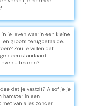
 en verspil je hiermee
?
 in je leven waarin een kleine
l en groots terugbetaalde.
toen? Zou je willen dat
ingen een standaard
 leven uitmaken?
ee dat je vastzit? Alsof je je
en hamster in een
k met van alles zonder