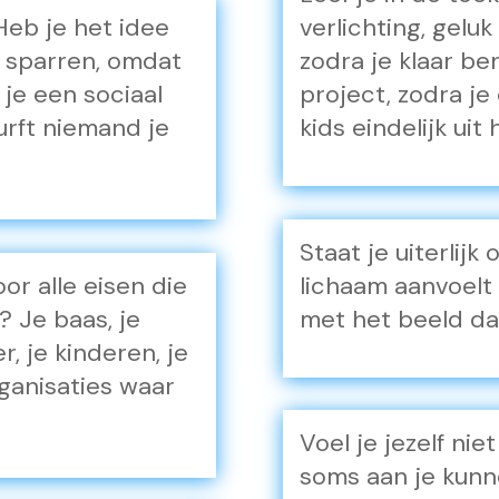
Heb je het idee
verlichting, gelu
 sparren, omdat
zodra je klaar be
je een sociaal
project, zodra je
urft niemand je
kids eindelijk uit 
Staat je uiterlijk
or alle eisen die
lichaam aanvoelt j
? Je baas, je
met het beeld dat
er, je kinderen, je
rganisaties waar
Voel je jezelf nie
soms aan je kunn