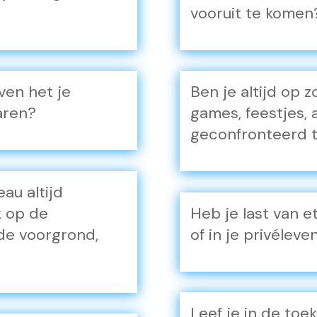
vooruit te komen
ven het je
Ben je altijd op z
aren?
games, feestjes, 
geconfronteerd 
au altijd
k op de
Heb je last van e
de voorgrond,
of in je privéleve
Leef je in de to