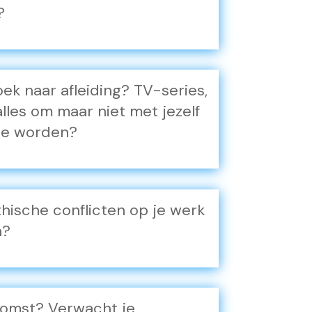
?
oek naar afleiding? TV-series,
alles om maar niet met jezelf
te worden?
thische conflicten op je werk
n?
ekomst? Verwacht je