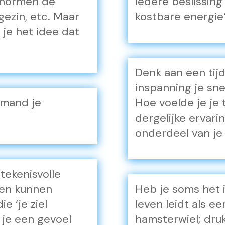
 normen de
iedere beslissing
gezin, etc. Maar
kostbare energie
 je het idee dat
Denk aan een tijd
inspanning je sne
emand je
Hoe voelde je je 
dergelijke ervar
onderdeel van je
tekenisvolle
ren kunnen
Heb je soms het id
 ‘je ziel
leven leidt als e
 je een gevoel
hamsterwiel; dru