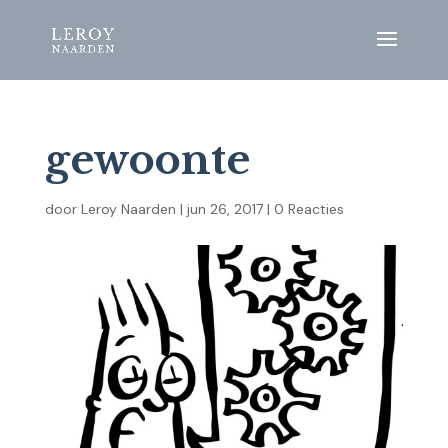
gewoonte
door
Leroy Naarden
|
jun 26, 2017
|
0 Reacties